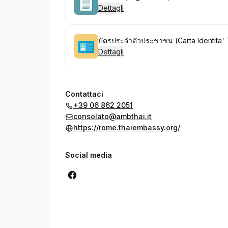
Dettagli
Prenota
บัตรประจำตัวประชาชน (Carta Identita'
Dettagli
Contattaci
+39 06 862 2051
consolato@ambthai.it
https://rome.thaiembassy.org/
Social media